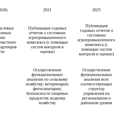
018)
2021
2025
Публикация
аслевых
Публикация годовых
годовых отчетов о
ионных
отчетов о состоянии
состоянии
ов:
агропромышленного
агропромышленного
очастноrо
комплекса (с помощью
комплекса (с
партнеров
систем контроля и
помощью систем
ити
оценки)
контроля и оценки)
Осуществление
Осуществление
функциональных
функциональных
анализов по сельскому
анализов всех
хозяйству; ветеринарии;
соответствующих
фитосанитарии;
структур
безопасности пищевых
управления на
продуктов; водному
региональном и
хозяйству
районном уровня