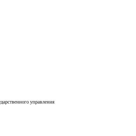
еменных систем го
управления
ударственного управления