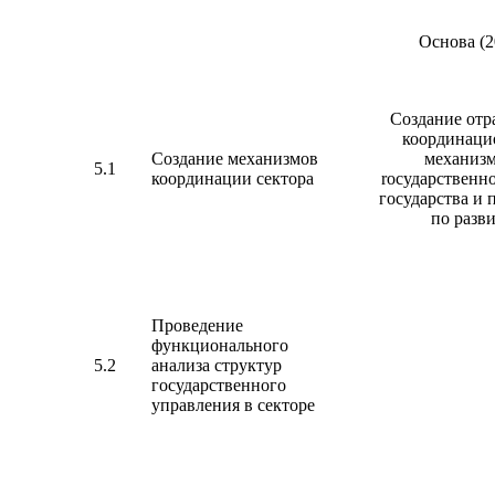
Основа (2
Создание отр
координац
Создание механизмов
механизм
5.1
координации сектора
rосударственн
государства и 
по разв
Проведение
функционального
5.2
анализа структур
государственного
управления в секторе