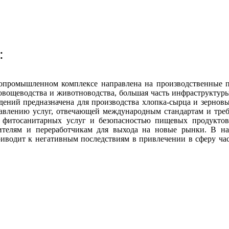
:
ропромышленном комплексе направлена на производственные п
оовощеводства и животноводства, большая часть инфраструктур
дений предназначена для производства хлопка-сырца и зерновы
авлению услуг, отвечающей международным стандартам и треб
 фитосанитарных услуг и безопасностью пищевых продуктов.
ителям и переработчикам для выхода на новые рынки. В нас
приводит к негативным последствиям в привлечении в сферу 